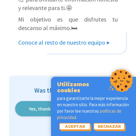
y relevante para ti.🤩
Mi objetivo es que disfrutes tu
descanso al máximo.🛏️
Conoce al resto de nuestro equipo
Utilizamos
Was this article helpful?
cookies
para garantizarte la mejor experiencia
en nuestro sitio. Para más información
Yes, thanks
Not really
por favor lee nuestras
políticas de
privacidad.
ACEPTAR
RECHAZAR