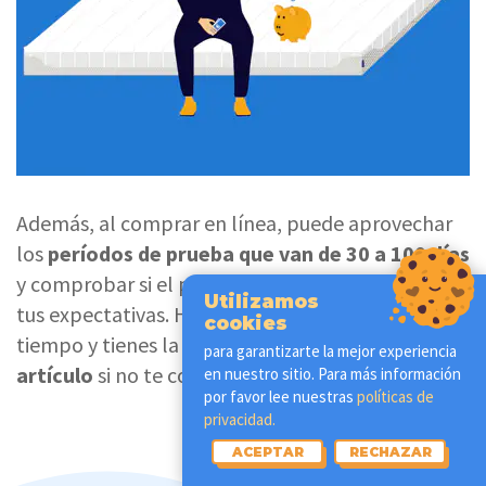
Además, al comprar en línea, puede aprovechar
los
períodos de prueba que van de 30 a 100 días
y comprobar si el producto realmente cumple
Utilizamos
tus expectativas. Hacer el pedido online te ahorra
cookies
tiempo y tienes la
garantía de poder devolver el
para garantizarte la mejor experiencia
artículo
si no te conviene
.
en nuestro sitio. Para más información
por favor lee nuestras
políticas de
privacidad.
ACEPTAR
RECHAZAR