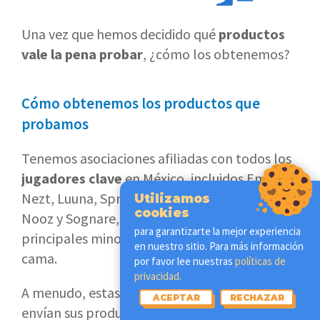
Una vez que hemos decidido qué
productos
vale la pena probar
, ¿cómo los obtenemos?
Cómo obtenemos los productos que
probamos
Tenemos asociaciones afiliadas con todos los
jugadores clave
en México, incluidos Emma,
Nezt, Luuna, Spring Air, Ikea, Restonic, Gaia,
Utilizamos
cookies
Nooz y Sognare, así como algunos de los
para garantizarte la mejor experiencia
principales minoristas de camas y ropa de
en nuestro sitio. Para más información
cama.
por favor lee nuestras
políticas de
privacidad.
A menudo, estas marcas y minoristas nos
ACEPTAR
RECHAZAR
envían sus productos sin cargo.