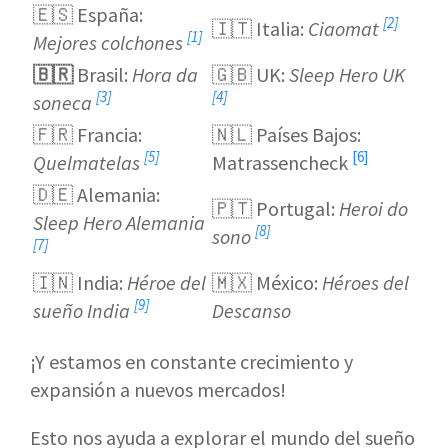
🇪🇸 España:
[2]
🇮🇹 Italia:
Ciaomat
[1]
Mejores colchones
🇧🇷
Brasil:
Hora da
🇬🇧 UK:
Sleep Hero UK
[3]
[4]
soneca
🇫🇷 Francia:
🇳🇱 Países Bajos:
[5]
[6]
Quelmatelas
Matrassencheck
🇩🇪 Alemania:
🇵🇹 Portugal:
Heroi do
Sleep Hero Alemania
[8]
sono
[7]
🇮🇳 India:
Héroe del
🇲🇽 México:
Héroes del
[9]
sueño India
Descanso
¡Y estamos en constante crecimiento y
expansión a nuevos mercados!
Esto nos ayuda a explorar el mundo del sueño