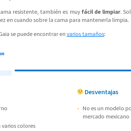
cama resistente, también es muy
fácil de limpiar
. So
ez en cuando sobre la cama para mantenerla limpia.
Gaia se puede encontrar en
varios tamaños
:
con
on
al
con
Desventajas
n
rno
No es un modelo po
mercado mexicano
 varios colores