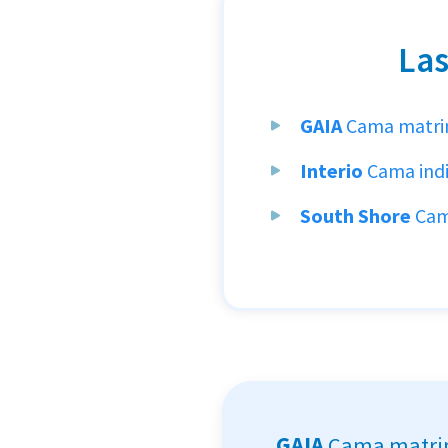
Las
GAIA
Cama matri
Interio
Cama indi
South Shore
Cam
GAIA
Cama matri