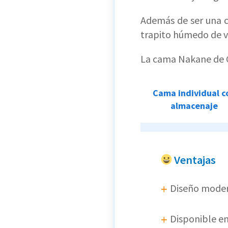
Además de ser una 
trapito húmedo de v
La cama Nakane de 
Cama individual 
Cama individual c
almacenaje
almacenaje
Cama matrimoni
Cama matrimonial 
con almacenaje
almacenaje
Ventajas
Cama queen co
Cama queen con
Diseño mode
almacenaje
almacenaje
Disponible en