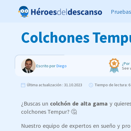
Pruebas
Colchones Tempu
¿Por 
Escrito por
Diego
See 
Última actualización :
31.10.2023
Tiempo de lectura:
6
¿Buscas un
colchón de alta gama
y quiere
colchones Tempur? 🤔
Nuestro equipo de expertos en sueño y pr