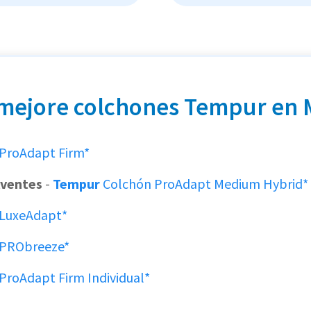
 mejore colchones Tempur en 
ProAdapt Firm*
lventes
-
Tempur
Colchón ProAdapt Medium Hybrid*
 LuxeAdapt*
 PRObreeze*
ProAdapt Firm Individual*