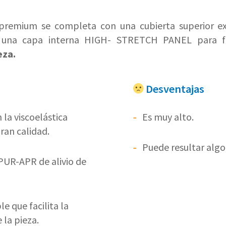
 premium se completa con una cubierta superior ex
na capa interna HIGH- STRETCH PANEL para fac
eza.
Desventajas
 la viscoelástica
Es muy alto.
an calidad.
Puede resultar algo
UR-APR de alivio de
e que facilita la
 la pieza.