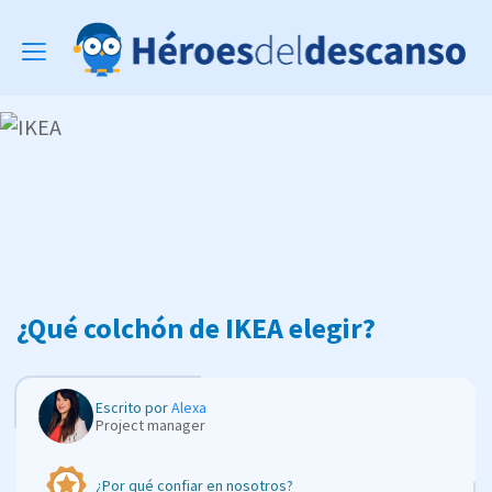
Toggle
navigation
¿Qué colchón de IKEA elegir?
Escrito por
Alexa
Project manager
¿Por qué confiar en nosotros?