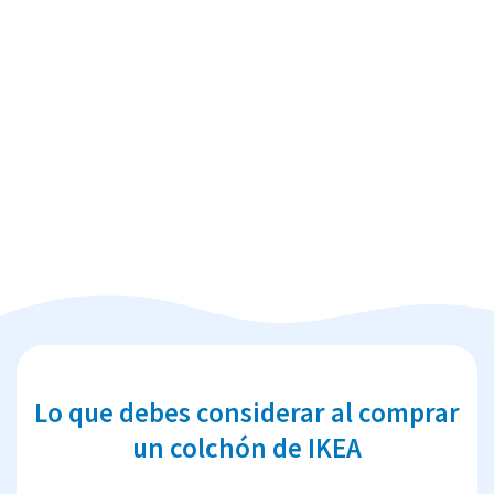
Lo que debes considerar al comprar
un colchón de IKEA
Es clave que tomes en cuenta que la
devolución de los productos de IKEA no es
gratis, en el caso de los colchones tienes que
devolver el producto por tu cuenta o pagarle
a la empresa para que lo recoja, cubriendo un
pago por recolección que la empresa te lo
deducirá de la cantidad total a reembolsar.