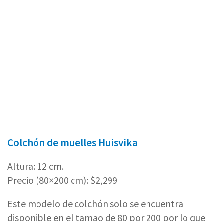
Colchón de muelles Huisvika
Altura: 12 cm.
Precio (80×200 cm): $2,299
Este modelo de colchón solo se encuentra
disponible en el tamao de 80 por 200 por lo que
es ideal para niños o solteros.
Cuando se hicieron las pruebas este colchón no se
ajustó al cuerpo de los probadores, quienes
hallaron que era incómodo y la única opción
soportable era boca arriba.
Es un colchón que puede comprarse no para uso