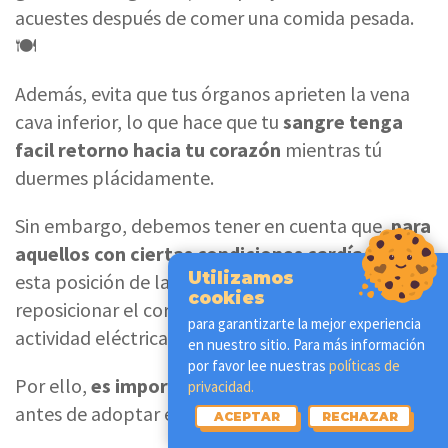
acuestes después de comer una comida pesada.
🍽️
Además, evita que tus órganos aprieten la vena
cava inferior, lo que hace que tu
sangre tenga
facil retorno hacia tu corazón
mientras tú
duermes plácidamente.
Sin embargo, debemos tener en cuenta que,
para
aquellos con ciertas condiciones cardíacas
,
Utilizamos
esta posición de lado izquierdo podría
cookies
reposicionar el corazón en el pecho y alterar su
para garantizarte la mejor experiencia
actividad eléctrica.
en nuestro sitio. Para más información
por favor lee nuestras
políticas de
Por ello,
es importante consultar a tu médico
privacidad.
antes de adoptar esta posición. 👩‍⚕️
ACEPTAR
RECHAZAR